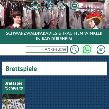
Zum Wa
WhatsApp
Brettspiele
Brettspiel
"Schwarzwald