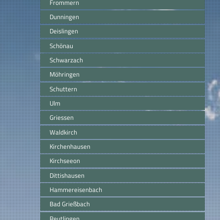
Frommern
Dunningen
Deislingen
Schönau
Schwarzach
Möhringen
Schuttern
Ulm
Griessen
Waldkirch
Kirchenhausen
Kirchseeon
Dittishausen
Hammereisenbach
Bad Grießbach
Reutlingen