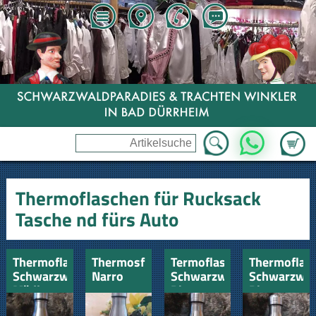
Zum Wa
WhatsApp
Thermoflaschen für Rucksack
Tasche nd fürs Auto
Thermoflasche
Thermosflasche
Termoflasche
Thermoflas
Schwarzwald
Narro
Schwarzwald-
Schwarzwal
Mädle
Biene
Biene
seitlich