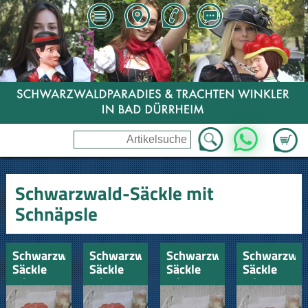
Zum Wa
WhatsApp
Schwarzwald-Säckle mit
Schnäpsle
Schwarzwald-
Schwarzwald-
Schwarzwald-
Schwarzwal
Säckle
Säckle
Säckle
Säckle
mit
mit
mit
mit
Kirschwasser
Kirschlikör
Zwetschgenwasser
Altem