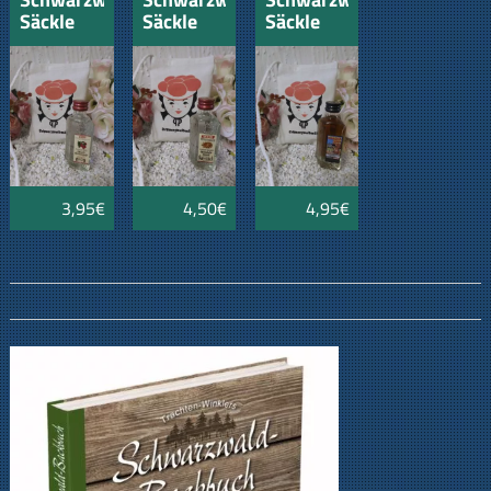
Säckle
Säckle
Säckle
mit
mit
mit
Waldhimbeergeist
Weinhefe-
Kräuter-
Schnäpsle
Flambierlikör
3,95€
4,50€
4,95€