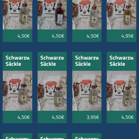
Pflümli
4,50€
4,50€
4,50€
4,95€
Schwarzwald-
Schwarzwald-
Schwarzwald-
Schwarzwal
Säckle
Säckle
Säckle
Säckle
mit
mit
mit
mit
Haselnuss
Obstler
Mirabell-
Honigschnä
-
Schnäpsle
Schnäpsle
4,50€
4,50€
3,95€
4,50€
Schwarzwald-
Schwarzwald-
Schwarzwald-