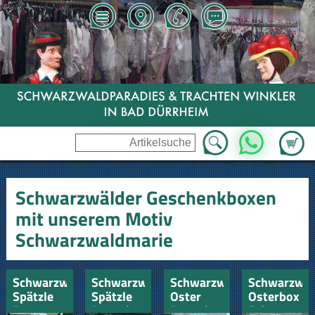
Zum Wa
WhatsApp
Schwarzwälder Geschenkboxen
mit unserem Motiv
Schwarzwaldmarie
Schwarzwälder
Schwarzwälder
Schwarzwälder
Schwarzwa
Spätzle
Spätzle
Oster
Osterbox
Box
Box mit
Box mit
Schwarzwal