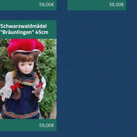
59,00€
39,00€
Schwarzwaldmädel
"Bräunlingen" 45cm
59,00€