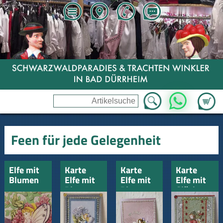
Zum Wa
WhatsApp
Feen für jede Gelegenheit
Elfe mit
Karte
Karte
Karte
Blumen
Elfe mit
Elfe mit
Elfe mit
unterm
Blumen
Blumen
Glücks-
Baum
3D
3D Viel
Blumen
Glück
3D