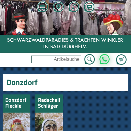
Zum Wa
WhatsApp
Donzdorf
Donzdorf
Radschellen
Fleckle
Schläger
Donzdorf