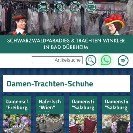
Zum Wa
WhatsApp
Damen-Trachten-Schuhe
Damenschuh
Haferlschuh
Damenstiefel
Damenstief
"Freiburg"
"Wien"
"Salzburg"
"Salzburg"
blau
Rehbraun
weinrot
tannengrün