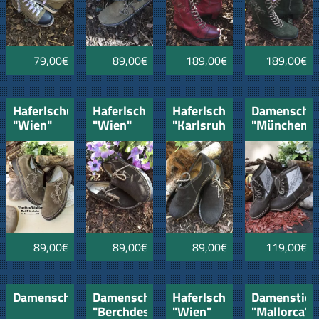
79,00€
89,00€
189,00€
189,00€
Haferlschuh
Haferlschuh
Haferlschuh
Damenschu
"Wien"
"Wien"
"Karlsruhe"
"München"
Rehbraun
braun
braun
mit
Stickerei
89,00€
89,00€
89,00€
119,00€
Damenschuh"Zell"
Damenschuh
Haferlschuh
Damenstief
"Berchdesgaden"
"Wien"
"Mallorca"