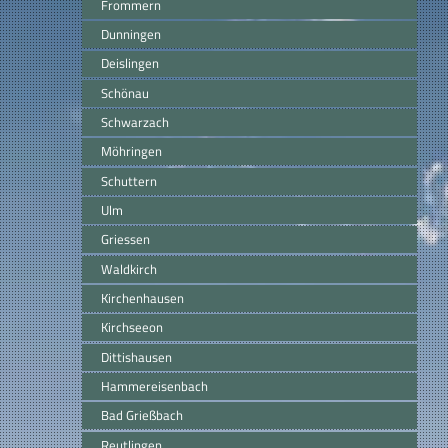
Frommern
Dunningen
Deislingen
Schönau
Schwarzach
Möhringen
Schuttern
Ulm
Griessen
Waldkirch
Kirchenhausen
Kirchseeon
Dittishausen
Hammereisenbach
Bad Grießbach
Reutlingen