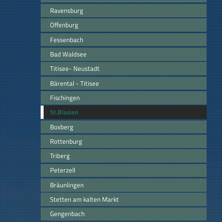
Ravensburg
Offenburg
Fessenbach
Bad Waldsee
Titisee- Neustadt
Bärental - Titisee
Fischingen
St.Blasien
Boxberg
Rottenburg
Triberg
Peterzell
Bräunlingen
Stetten am kalten Markt
Gengenbach