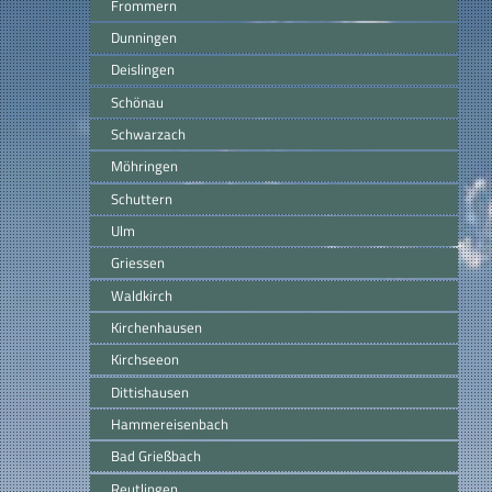
Frommern
Dunningen
Deislingen
Schönau
Schwarzach
Möhringen
Schuttern
Ulm
Griessen
Waldkirch
Kirchenhausen
Kirchseeon
Dittishausen
Hammereisenbach
Bad Grießbach
Reutlingen