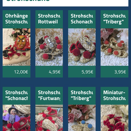
Ohrhänger
Strohschuh
Strohschuh
Strohschuh
Strohschuhe
Rottweil
Schonach
"Triberg"
"Schwarzwald"
4cm mit
8cm mit
rot 4cm
Klipp und
Klipp und
Nadel
Nadel
12,00€
4,95€
5,95€
3,95€
Strohschuh
Strohschuh
Strohschuhe
Miniatur-
"Schonach"
"Furtwangen"
"Triberg"
Strohschuh
8cm
12cm
blau 4cm
Paar
"Zell"