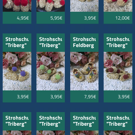
4,95€
5,95€
3,95€
12,00€
Strohschuhe
Strohschuhe
Strohschuh
Strohschuh
"Triberg"
"Triberg"
Feldberg
"Triberg"
lila 4cm
grün 4cm
mit Hexe
weinrot
4cm
4cm
3,95€
3,95€
7,95€
3,95€
Strohschuhe
Strohschuhe
Strohschuhe
Strohschuh
"Triberg"
"Triberg"
"Triberg"
"Triberg"
hellblau
orange
weiss
rosa 4cm