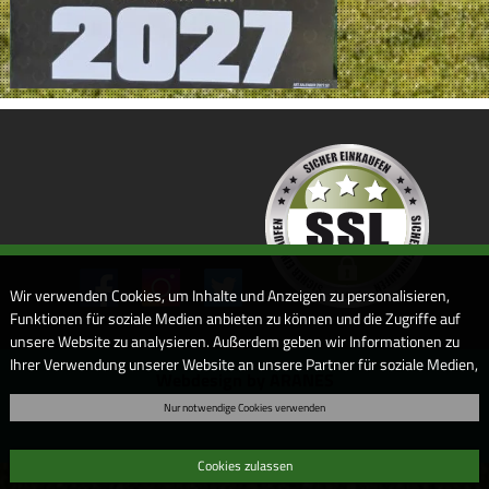
Wir verwenden Cookies, um Inhalte und Anzeigen zu personalisieren,
Funktionen für soziale Medien anbieten zu können und die Zugriffe auf
unsere Website zu analysieren. Außerdem geben wir Informationen zu
Ihrer Verwendung unserer Website an unsere Partner für soziale Medien,
Webdesign by ARANES
Werbung und Analysen weiter. Unsere Partner führen diese
Nur notwendige Cookies verwenden
Informationen möglicherweise mit weiteren Daten zusammen, die Sie
ihnen bereitgestellt haben oder die sie im Rahmen Ihrer Nutzung der
Dienste gesammelt haben. Sofern Sie uns Ihre Einwilligung geben,
Cookies zulassen
können Sie diese jederzeit in der Datenschutzerklärung wieder