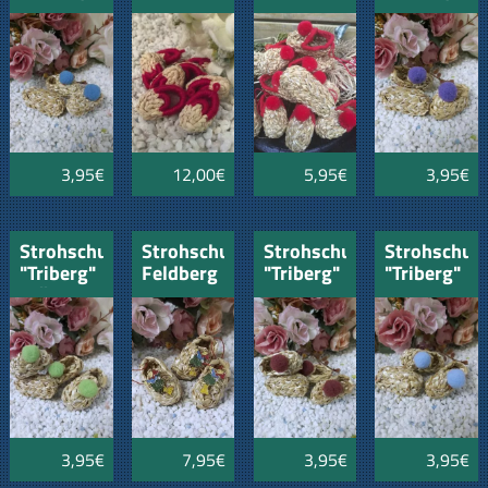
blau 4cm
Paar
12cm
lila 4cm
"Zell"
3,95€
12,00€
5,95€
3,95€
Strohschuhe
Strohschuh
Strohschuhe
Strohschuh
"Triberg"
Feldberg
"Triberg"
"Triberg"
grün 4cm
mit Hexe
weinrot
hellblau
4cm
4cm
4cm
3,95€
7,95€
3,95€
3,95€