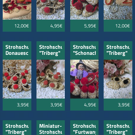
12,00€
4,95€
5,95€
12,00€
Strohschuh
Strohschuhe
Strohschuh
Strohschuh
Donaueschingen
"Triberg"
"Schonach"
"Triberg"
5 cm
rot 4cm
8cm
schwarz
4cm
3,95€
3,95€
4,95€
3,95€
Strohschuhe
Miniatur-
Strohschuh
Strohschuh
"Triberg"
Strohschuh
"Furtwangen"
"Triberg"