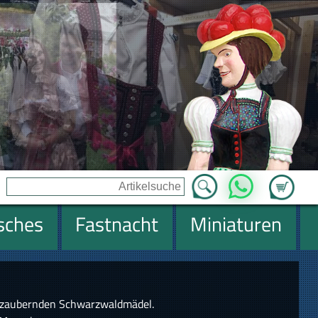
Zum Ware
WhatsApp
isches
Fastnacht
Miniaturen
bezaubernden Schwarzwaldmädel.