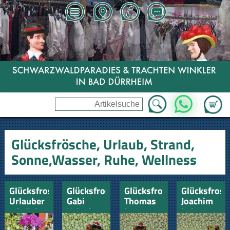
Zum Wa
WhatsApp
Glücksfrösche, Urlaub, Strand,
Sonne,Wasser, Ruhe, Wellness
Glücksfrosch
Glücksfrosch
Glücksfrosch
Glücksfrosc
Urlauber
Gabi
Thomas
Joachim
mit Zelt
Urlaub
im
beim
und
Genuss
Urlaub
Einreiben