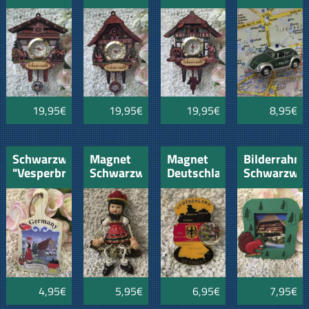
"Schwarzwald"
"Schwarzwald"
"Schwarzwald"
Polizei
Pferdegespann-
Liebespaare-
Mühlrad
Musiker
Kinder
-
und
und
Schwarzwälder
Holzschild
Holzschild
und
Holzschild
19,95€
19,95€
19,95€
8,95€
Schwarzwälder
Magnet
Magnet
Bilderrahm
"Vesperbrett"
Schwarzwald
Deutschland
Schwarzwal
"Mariele"
mit
Schwarzwaldwappen
4,95€
5,95€
6,95€
7,95€