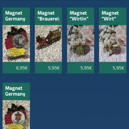
Magnet
Magnet
Magnet
Magnet
Germany
"Brauereigespann"
"Wirtin"
"Wirt"
mit
Wappen
Freiburg
im
Schwarzwald
6,95€
5,95€
5,95€
5,95€
Magnet
Germany
mit
Wappen
Kuckucksuhr