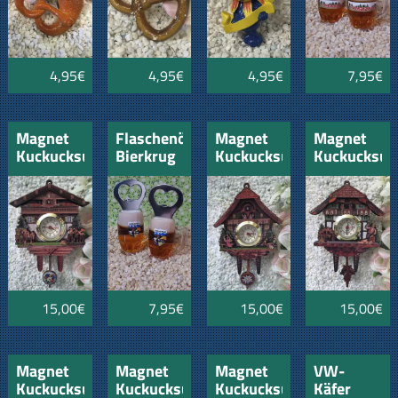
4,95€
4,95€
4,95€
7,95€
Magnet
Flaschenöffner
Magnet
Magnet
Kuckucksuhr
Bierkrug
Kuckucksuhr
Kuckucksuh
"Schwarzwald"
Schwarzwald
"Schwarzwald"
"Schwarzwa
Pferdegespann
1
Liebespaare
Mühlrad
und
und
und
Musiker
Kinder
Schwarzwäl
15,00€
7,95€
15,00€
15,00€
Magnet
Magnet
Magnet
VW-
Kuckucksuhr
Kuckucksuhr
Kuckucksuhr
Käfer