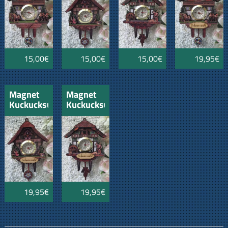
und
und
und
Musiker
Musiker
Kinder
Schwarzwälder
und
Holzschild
15,00€
15,00€
15,00€
19,95€
Magnet
Magnet
Kuckucksuhr
Kuckucksuhr
"Schwarzwald"
"Schwarzwald"
Liebespaare-
Mühlrad
Kinder
-
und
Schwarzwälder
Holzschild
und
Holzschild
19,95€
19,95€