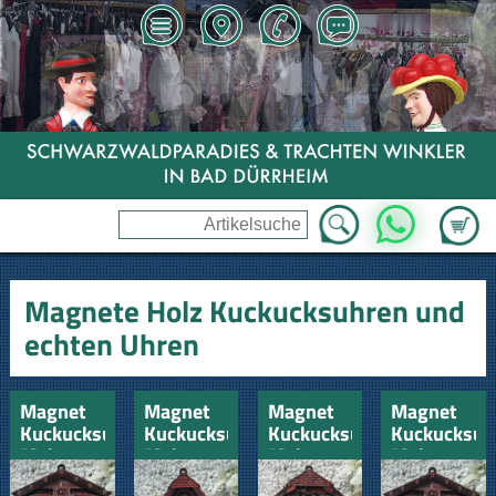
Zum Wa
WhatsApp
Magnete Holz Kuckucksuhren und
echten Uhren
Magnet
Magnet
Magnet
Magnet
Kuckucksuhr
Kuckucksuhr
Kuckucksuhr
Kuckucksuh
"Schwarzwald"
"Schwarzwald"
"Schwarzwald"
"Schwarzwa
Pferdegespann
Liebespaare
Mühlrad
Pferdegesp