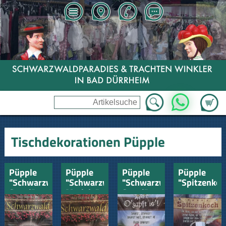
Zum Wa
WhatsApp
Tischdekorationen Püpple
Püpple
Püpple
Püpple
Püpple
"Schwarzwald
"Schwarzwald
"Schwarzwald
"Spitzenkoc
Seppi"
Mariele"
Seppi"
O`zapft
is`