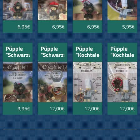
6,95€
6,95€
6,95€
5,95€
Püpple
Püpple
Püpple
Püpple
"Schwarzwald
"Schwarzwald
"Kochtalent"
"Kochtalent
Seppi"
Seppi"
mit
mit
mit
mit
Brezel
Schwarzwäl
Festtagsbrezel
Flaschenöffner
Kirschtorte
Bierglas
9,95€
12,00€
12,00€
12,00€