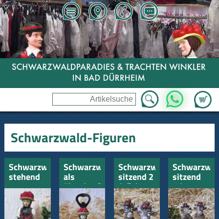
Zum Wa
WhatsApp
Schwarzwald-Figuren
Schwarzwälderin
Schwarzwaldmädel
Schwarzwaldkühe
Schwarzwa
stehend
als
sitzend 2
sitzend
Flaschenöffner
Stück
mit
Schlamperb
2 Stück