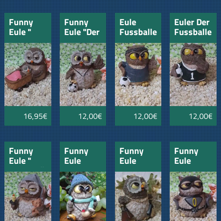
Funny
Funny
Eule
Euler Der
Eule "
Eule "Der
Fussballer
Fussballer
Mamma"
Fussballer"
die NR.1
mit
Kinderwagen"
16,95€
12,00€
12,00€
12,00€
Funny
Funny
Funny
Funny
Eule "
Eule
Eule
Eule
Schlafmütze
"Nordic-
"Shopping"
"Supermann
- Gute
Walking"
Nacht"