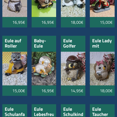
16,95€
16,95€
18,00€
15,00€
Eule auf
Baby-
Eule
Eule Lady
Roller
Eule
Golfer
mit
gelb
schlafend
Handy
mit
Teddy
15,00€
16,95€
14,95€
18,00€
Eule
Eule
Eule
Eule
Schulanfang
Lebesfreude
Schulkind
Taucher