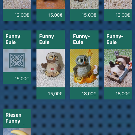
12,00€
15,00€
15,00€
12,00€
Funny
Funny
Funny-
Funny-
Eule
Eule
Eule
Eule
"Tourist"
"Urlauber"
"Feuer
"Langschläf
des
Lebens"
15,00€
15,00€
18,00€
18,00€
Riesen
Funny
Eule auf
Mond