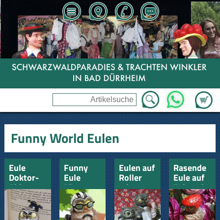
Zum Wa
WhatsApp
Funny World Eulen
Eule
Funny
Eulen auf
Rasende
Doktor-
Eule
Roller
Eule auf
Abiturent
"Gute
mit
Fahrrad
Fahrt"
Beiwagen
Führerschein