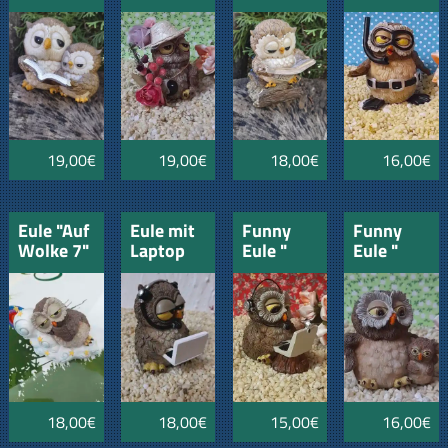
19,00€
19,00€
18,00€
16,00€
Eule "Auf
Eule mit
Funny
Funny
Wolke 7"
Laptop
Eule "
Eule "
groß
Facebook"
Mamma"
mit
mit Kind
Laptop
18,00€
18,00€
15,00€
16,00€