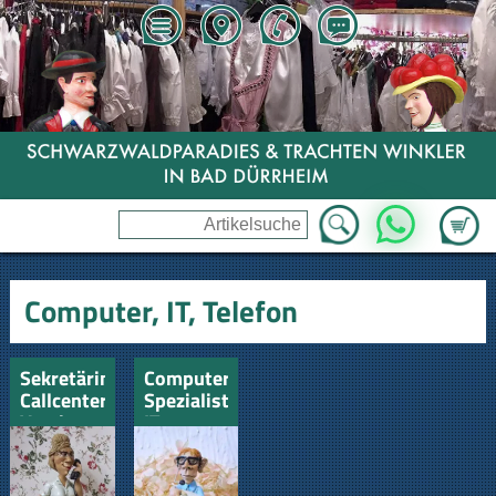
Zum Wa
WhatsApp
Computer, IT, Telefon
Sekretärin-
Computer
Callcenter-
Spezialist
Vorzimmerdame
IT
Fernsehmechaniker