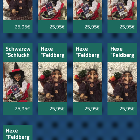
25,95€
25,95€
25,95€
25,95€
Schwarzwälder
Hexe
Hexe
Hexe
"Schluckhexe"
"Feldberg"
"Feldberg"
"Feldberg"
mit
mit
mit
mit
Himbeergeist
Himbeergeist
Birnen-
Badischem
Schnäpsle
Obstler
25,95€
25,95€
25,95€
25,95€
Hexe
"Feldberg"