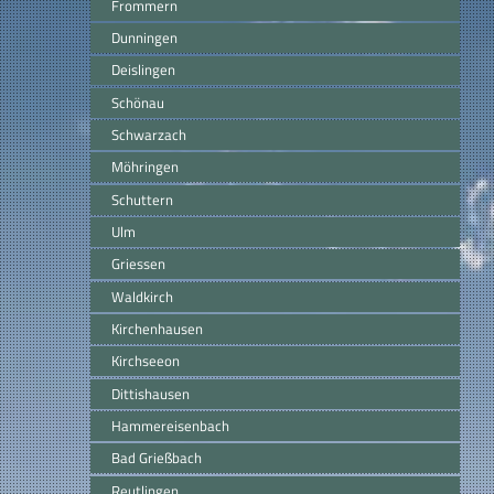
Frommern
Dunningen
Deislingen
Schönau
Schwarzach
Möhringen
Schuttern
Ulm
Griessen
Waldkirch
Kirchenhausen
Kirchseeon
Dittishausen
Hammereisenbach
Bad Grießbach
Reutlingen