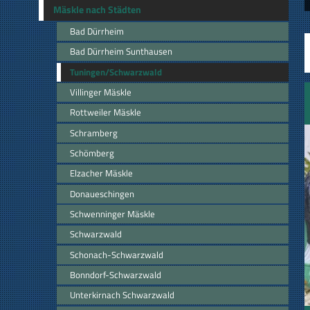
Mäskle nach Städten
Bad Dürrheim
Bad Dürrheim Sunthausen
Tuningen/Schwarzwald
Villinger Mäskle
Rottweiler Mäskle
Schramberg
Schömberg
Elzacher Mäskle
Donaueschingen
Schwenninger Mäskle
Schwarzwald
Schonach-Schwarzwald
Bonndorf-Schwarzwald
Unterkirnach Schwarzwald