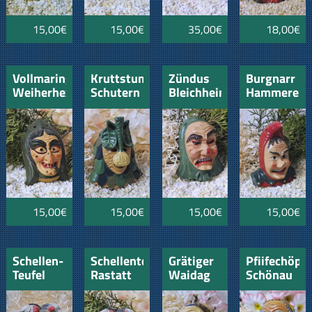
15,00€
15,00€
35,00€
18,00€
Vollmaringen
Kruttstumpe
Zündus
Burgnarr
Weiherhexen
Schutern
Bleichheim
Hammereis
15,00€
15,00€
15,00€
15,00€
Schellen-
Schellenteufel
Grätiger
Pfiifechöpf
Teufel
Rastatt
Waidag
Schönau
Rastatt
Laupheim
mit
Pfeife