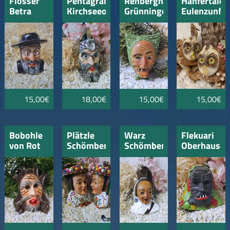
Flösser
Pentagramm
Rehberghexe
Hanfertäler
Betra
Kirchseeon
Grünningen
Eulenzunft
Sigmaringe
15,00€
18,00€
15,00€
15,00€
Bobohle
Plätzle
Warz
Flekuari
von Rot
Schömberg
Schömberg
Oberhause
an der
Roth