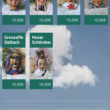
15,00€
15,00€
15,00€
15,00€
Grosselfenger
Husar
Dalbach
Schömberg
Hexen
2
15,00€
19,00€