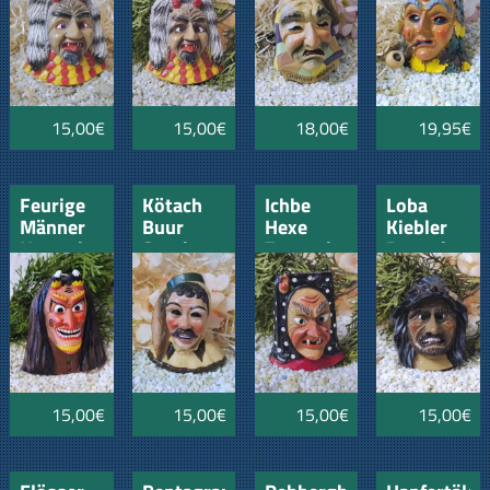
15,00€
15,00€
18,00€
19,95€
Feurige
Kötach
Ichbe
Loba
Männer
Buur
Hexe
Kiebler
Hottscheck
Sunthausen
Tennenbronn
Remmingsh
Grötzingen
15,00€
15,00€
15,00€
15,00€