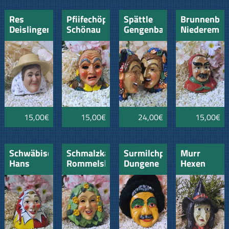
Res
Pfiifechöpf
Spättle
Brunnenbut
Deislingen
Schönau
Gengenbach
Niederemm
15,00€
15,00€
24,00€
15,00€
Schwäbischer
Schmalzkachel
Surmilchplumber
Murr
Hans
Rommelsbach
Dungene
Hexen
Wurst
Neuried
Leiberstun