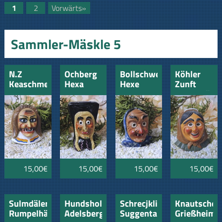
1
2
Vorwärts»
Sammler-Mäskle 5
N.Z
Ochberg
Bollschweil
Köhler
Keaschmecker
Hexa
Hexe
Zunft
Betra
Laheim
Unterbränd
15,00€
15,00€
15,00€
15,00€
Sulmdäler
Hundsholzhexen
Schrecjkli
Knautscher
Rumpelhäx
Adelsberg
Suggental
Grießheim