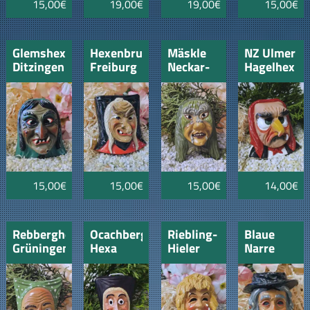
15,00€
19,00€
19,00€
15,00€
Glemshexe
Hexenbrut
Mäskle
NZ Ulmer
Ditzingen
Freiburg
Neckar-
Hagelhex
Zottel
e.V.
Rottenburg
15,00€
15,00€
15,00€
14,00€
Rebberghexe
Ocachberg
Riebling-
Blaue
Grüningen
Hexa
Hieler
Narre
Erlaheim
Freiburg
Freiburg
1