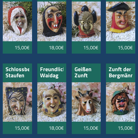
15,00€
18,00€
15,00€
15,00€
Schlossberghexen
Freundlicher
Geißen
Zunft der
Staufen
Waidag
Zunft
Bergmänne
Laupheim
Dittishausen
Eisenbach
1967
15,00€
18,00€
15,00€
15,00€