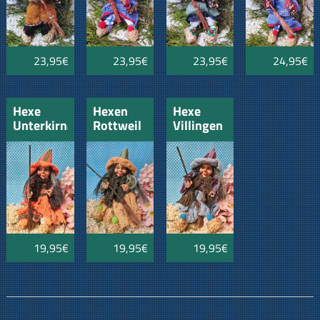
Kleeblatt
23,95€
23,95€
23,95€
24,95€
Hexe
Hexen
Hexe
Unterkirnach
Rottweil
Villingen
mit
mit
mit
Strohschuhen
Strohschuhen
Strohschuhen
19,95€
19,95€
19,95€