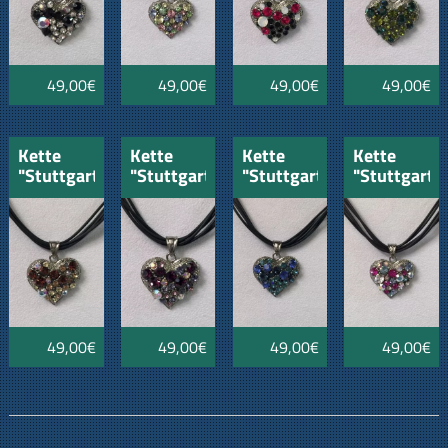
49,00€
49,00€
49,00€
49,00€
Kette
Kette
Kette
Kette
"Stuttgart"
"Stuttgart"
"Stuttgart"
"Stuttgart"
kristal-
flieder-
blau-
aquamarin-
braun-
lila-
topas-
kristal-
topas-
kristall
türkis
pink
gebtopas
49,00€
49,00€
49,00€
49,00€