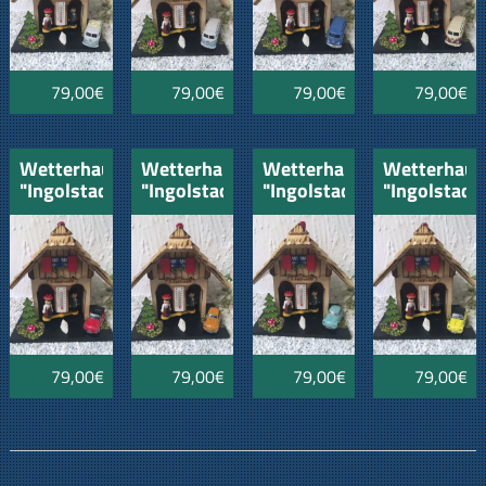
weiss
weiss
79,00€
79,00€
79,00€
79,00€
Wetterhaus
Wetterhaus
Wetterhaus
Wetterhaus
"Ingolstadt"
"Ingolstadt"
"Ingolstadt"
"Ingolstadt
mit VW
mit VW
mit VW
mit VW
Käfer
Käfer
Käfer
Käfer
Cabrio
orange
mintblau
gelb-
rot
schwarz
79,00€
79,00€
79,00€
79,00€