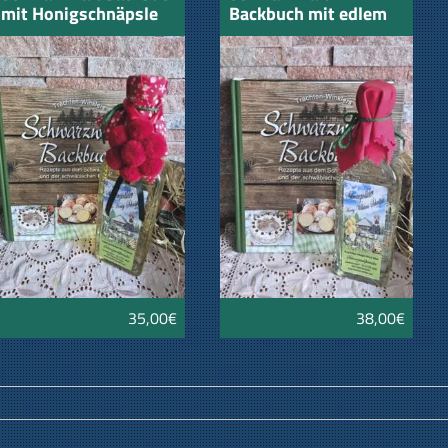
mit Honigschnäpsle
Backbuch mit edlem
und Bollenhut
Honig Williams
Schnäpsle und
Bollenhut
35,00€
38,00€