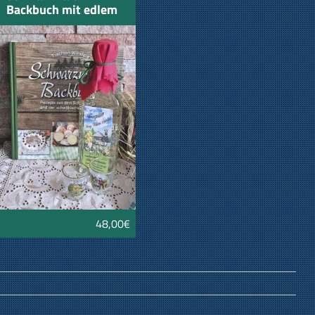
Backbuch mit edlem
Honig Williams
Schnäpsle
Schnapsgläser und
Bollenhut
48,00€