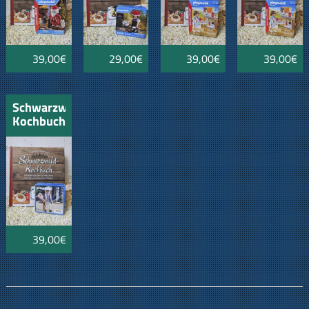
39,00€
29,00€
39,00€
39,00€
Schwarzwälder
Kochbuch
mit
Playmobil
Metzger
Fleischer
39,00€