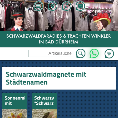
Zum Wa
WhatsApp
Schwarzwaldmagnete mit
Städtenamen
Sonnenmännle
Schwarzwaldzwerg
mit
"Schwarzwald"
Deinem
Namen