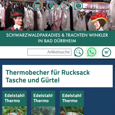
Zum Wa
WhatsApp
Thermobecher für Rucksack
Tasche und Gürtel
Edelstahltasse
Edelstahltasse
Edelstahltasse
Thermo
Thermo
Thermo
Schwarzwald-
Schwarzwaldbiene
Steinbock
Hexe