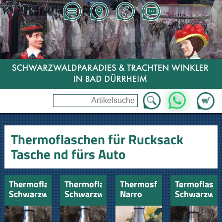
Zum Wa
WhatsApp
Thermoflaschen für Rucksack
Tasche nd fürs Auto
Thermoflasche
Thermoflasche
Thermosflasche
Termoflasc
Schwarzwald
Schwarzwald
Narro
Schwarzwal
Mädle
Hexe
Biene
seitlich