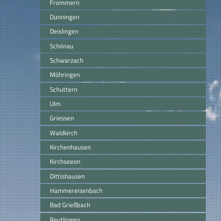
Frommern
Dunningen
Deislingen
Schönau
Schwarzach
Möhringen
Schuttern
Ulm
Griessen
Waldkirch
Kirchenhausen
Kirchseeon
Dittishausen
Hammereisenbach
Bad Grießbach
Reutlingen