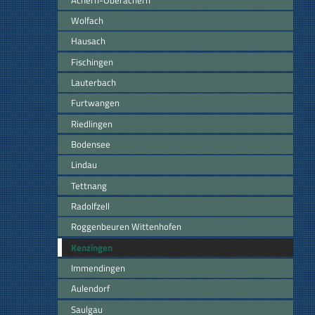
Wolfach
Hausach
Fischingen
Lauterbach
Furtwangen
Riedlingen
Bodensee
Lindau
Tettnang
Radolfzell
Roggenbeuren Wittenhofen
Kenzingen
Immendingen
Aulendorf
Saulgau