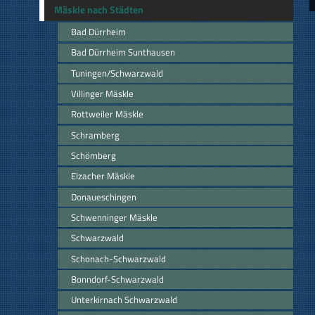
Mäskle nach Städten
Bad Dürrheim
Bad Dürrheim Sunthausen
Tuningen/Schwarzwald
Villinger Mäskle
Rottweiler Mäskle
Schramberg
Schömberg
Elzacher Mäskle
Donaueschingen
Schwenninger Mäskle
Schwarzwald
Schonach-Schwarzwald
Bonndorf-Schwarzwald
Unterkirnach Schwarzwald