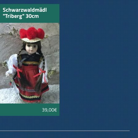
Schwarzwaldmädl
"Triberg" 30cm
39,00€