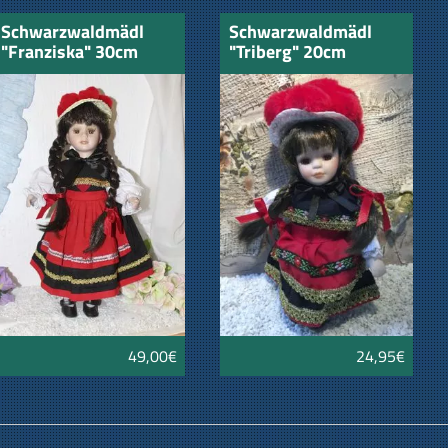
Schwarzwaldmädl
Schwarzwaldmädl
"Franziska" 30cm
"Triberg" 20cm
49,00€
24,95€