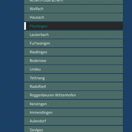
Wolfach
Hausach
Fischingen
Lauterbach
Furtwangen
Riedlingen
Bodensee
Lindau
Tettnang
Radolfzell
Roggenbeuren Wittenhofen
Kenzingen
Immendingen
Aulendorf
Saulgau