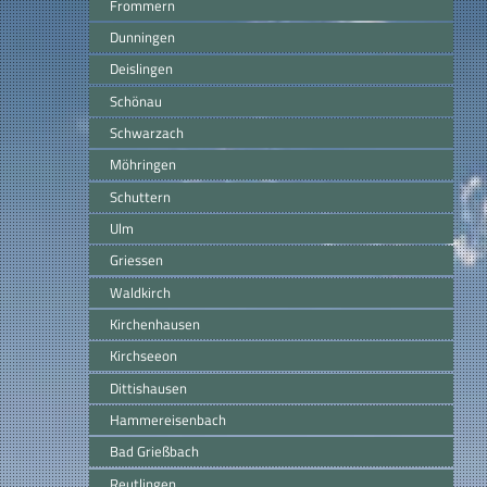
Frommern
Dunningen
Deislingen
Schönau
Schwarzach
Möhringen
Schuttern
Ulm
Griessen
Waldkirch
Kirchenhausen
Kirchseeon
Dittishausen
Hammereisenbach
Bad Grießbach
Reutlingen