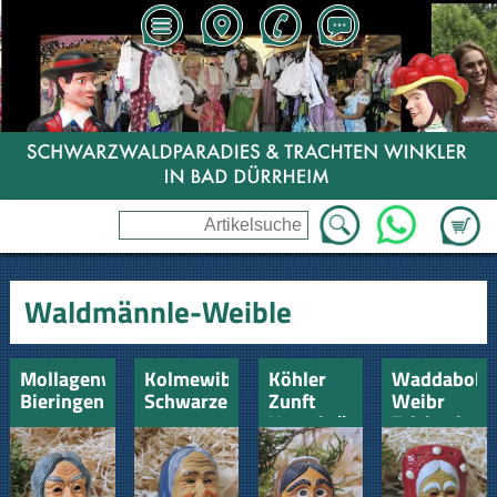
Zum Wa
WhatsApp
Waldmännle-Weible
Mollagenweible
Kolmewible
Köhler
Waddabolle
Bieringen
Schwarzenbach
Zunft
Weibr
Unterbränd
Frickenhau