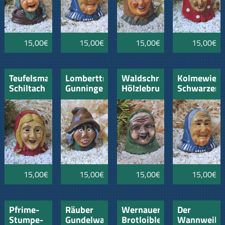
15,00€
15,00€
15,00€
15,00€
Teufelsmagd
Lomberttrolls
Waldschrättle
Kolmewiebl
Schiltach
Gunningen
Hölzlebruck
Schwarzenb
15,00€
15,00€
15,00€
15,00€
Pfrime-
Räuber
Wernauer
Der
Stumpe-
Gundelwangen
Brotloible
Wannweile