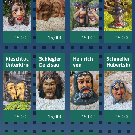
15,00€
15,00€
15,00€
15,00€
Kieschtock
Schlegler
Heinrich
Schmellenw
Unterkirnach
Deizisau
von
Hubertshof
Velbach
Narrenzunft
Fellbach
15,00€
15,00€
15,00€
15,00€