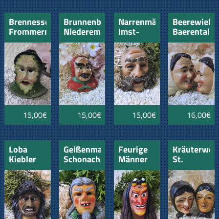
Brennesselmann
Brunnenbutzer
Narrenmäskle
Beerewiebli
Frommern
Niederemmendingen
Imst-
Baerental
Tirol
15,00€
15,00€
15,00€
16,00€
Loba
Geißenmagd
Feurige
Kräuterwei
Kiebler
Schonach
Männer
St.
Remmingsheim
Hottscheck
Georgen
Grötzingen