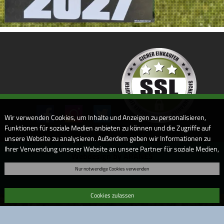
Wir verwenden Cookies, um Inhalte und Anzeigen zu personalisieren,
Funktionen für soziale Medien anbieten zu können und die Zugriffe auf
unsere Website zu analysieren. Außerdem geben wir Informationen zu
Ihrer Verwendung unserer Website an unsere Partner für soziale Medien,
Webdesign by ARANES
Werbung und Analysen weiter. Unsere Partner führen diese
Nur notwendige Cookies verwenden
Informationen möglicherweise mit weiteren Daten zusammen, die Sie
ihnen bereitgestellt haben oder die sie im Rahmen Ihrer Nutzung der
Dienste gesammelt haben. Sofern Sie uns Ihre Einwilligung geben,
Cookies zulassen
können Sie diese jederzeit in der Datenschutzerklärung wieder
widerrufen.
Bitte beachten Sie auch unsere
Datenschutzerklärung
.