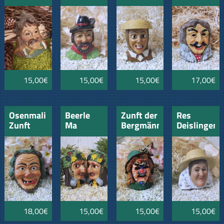
Tennenbronn
Wannweil
15,00€
15,00€
15,00€
17,00€
Osenmali
Beerle
Zunft der
Res
Zunft
Ma
Bergmänner
Deislingen
Tanheim
Lauterbach
Eisenbach
18,00€
15,00€
15,00€
15,00€