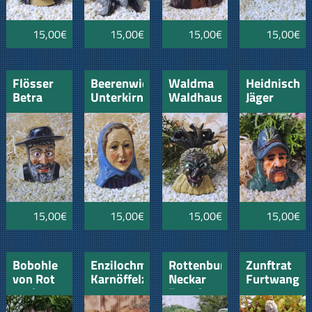
15,00€
15,00€
15,00€
15,00€
Flösser
Beerenwiebli
Waldma
Heidnischer
Betra
Unterkirnach
Waldhausen
Jäger
Schonach
15,00€
15,00€
15,00€
15,00€
Bobohle
Enzilochmann
Rottenburger
Zunftrat
von Rot
Karnöffelzunft
Neckar
Furtwange
an der
Zottel
Roth