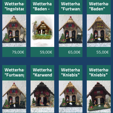
Wetterhaus
Wetterhaus
Wetterhaus
Wetterhaus
"Ingolstadt"
"Baden -
"Furtwangen"
"Baden"
mit VW
Baden"
mit
mit
Bulli
Oldtimer
Badenflagg
Samba
Lanz
rot-
Bulldog
weiss
mit
Verdeck
79,00€
59,00€
65,00€
55,00€
Wetterhaus
Wetterhaus
Wetterhaus
Wetterhaus
"Furtwangen"
"Karwendel"
"Kniebis"
"Kniebis"
mit
hell
dunkel
Oldtimer
Lanz
Bulldog
offen