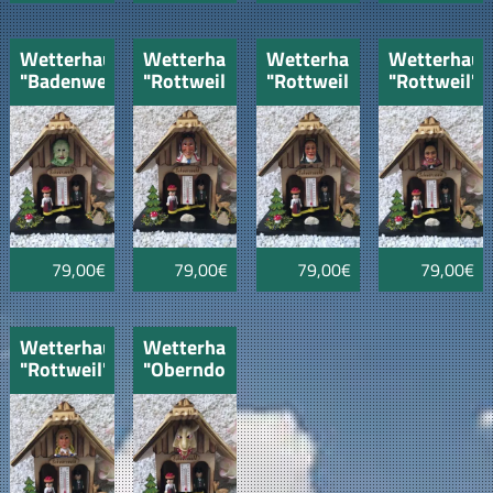
Wetterhaus
Wetterhaus
Wetterhaus
Wetterhaus
"Badenweiler"
"Rottweil"
"Rottweil"
"Rottweil"
mit
Guller
Schantle
Federhanne
Kräutermännle
79,00€
79,00€
79,00€
79,00€
Wetterhaus
Wetterhaus
"Rottweil"
"Oberndorf"
Gschell
mit
Ziegenbock