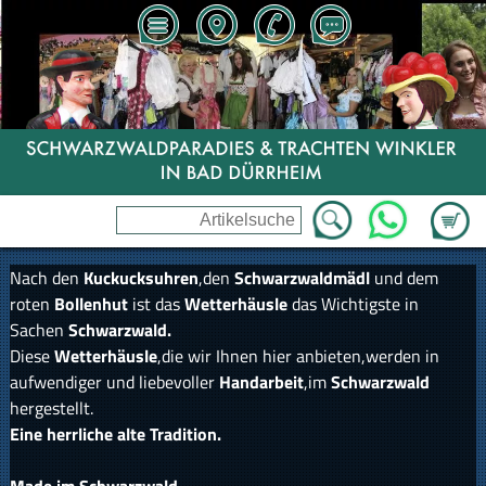
Zum Wa
WhatsApp
Nach den
Kuckucksuhren
,den
Schwarzwaldmädl
und dem
roten
Bollenhut
ist das
Wetterhäusle
das Wichtigste in
Sachen
Schwarzwald.
Diese
Wetterhäusle
,die wir Ihnen hier anbieten,werden in
aufwendiger und liebevoller
Handarbeit
,im
Schwarzwald
hergestellt.
Eine herrliche alte Tradition.