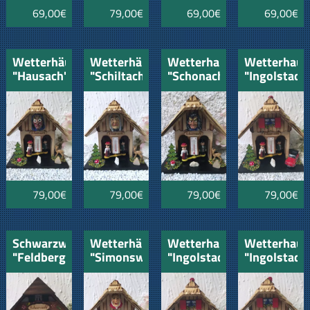
69,00€
79,00€
69,00€
69,00€
Wetterhäusle
Wetterhäusle
Wetterhaus
Wetterhaus
"Hausach"
"Schiltach"
"Schonach"
"Ingolstadt
mit Hexe
mit Hexe
mit Hexe
mit VW
Käfer
Cabrio
rot
79,00€
79,00€
79,00€
79,00€
Schwarzwaldhaus
Wetterhäusle
Wetterhaus
Wetterhaus
"Feldberg"
"Simonswald"
"Ingolstadt"
"Ingolstadt
mit Hexe
mit VW
mit VW
Käfer
Käfer
orange
mintblau