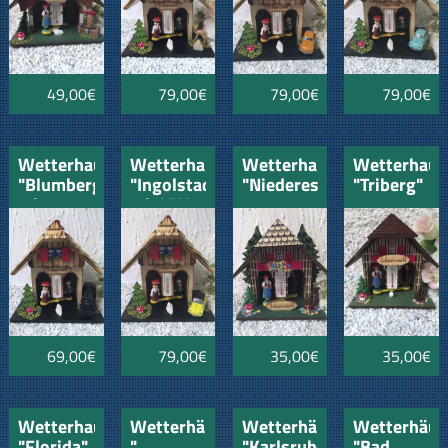
49,00€
79,00€
79,00€
79,00€
Wetterhaus
Wetterhaus
Wetterhaus
Wetterhaus
"Blumberg"
"Ingolstadt"
"Niedereschach"
"Triberg"
mit
mit VW
Dampflok
Käfer
gelb-
schwarz
69,00€
79,00€
35,00€
35,00€
Wetterhaus
Wetterhäusle
Wetterhäusle
Wetterhäus
"Florida"
"
"Karlsruhe"
"Bad