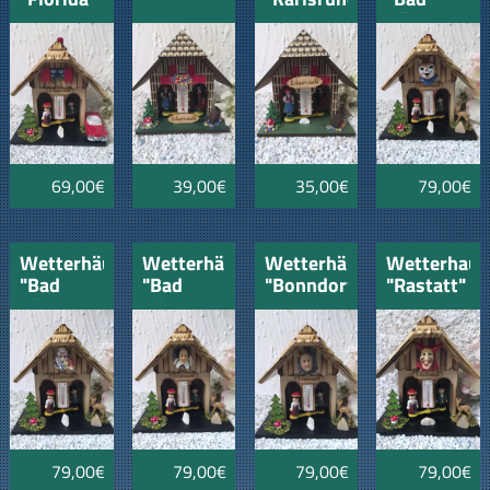
mit US
Nordstetten"
Dürrheim"
Car
Eichhörnle
Cabrio
Puschl
69,00€
39,00€
35,00€
79,00€
Wetterhäusle
Wetterhäusle
Wetterhäusle
Wetterhaus
"Bad
"Bad
"Bonndorf"
"Rastatt"
Dürrheim"
Dürrheim"
Hansele
mit
Salzhansel
Narro
Harlekin
79,00€
79,00€
79,00€
79,00€