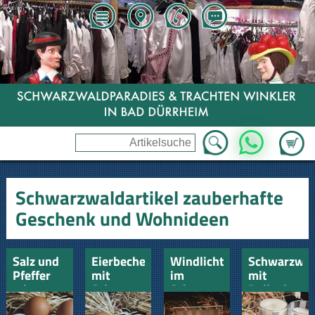
Zum Wa
WhatsApp
Schwarzwaldartikel zauberhafte
Geschenk und Wohnideen
Salz und
Eierbecher
Windlicht
Schwarzwal
Pfeffer
mit
im
mit
mit
Schwarzwald
Schwarzwaldlook
Bollenhut-
Schwarzwälder
Bollenkuh
Bollenhutkuh
Kuh