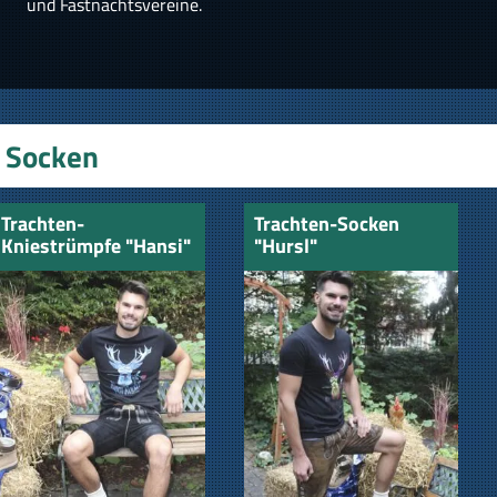
und Fastnachtsvereine.
Socken
Trachten-
Trachten-Socken
Kniestrümpfe "Hansi"
"Hursl"
natur-beige