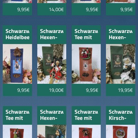
9,95€
14,00€
9,95€
9,95€
Schwarzwälder
Schwarzwälder
Schwarzwald-
Schwarzwäl
Heidelbeer-
Hexen-
Tee mit
Hexen-
Tee mit
Tee mit
Schwarzwald-
Tee mit
Kuckucksuhr
Kräuterhexe
Paar
Hexe
9,95€
19,00€
9,95€
19,95€
Schwarzwald-
Schwarzwälder
Schwarzwald-
Schwarzwäl
Tee mit
Hexen-
Tee mit
Kirsch-
Schwarzwälder-
Tee mit
Herz und
Tee
Paar
Schwarzwälder-
Schwarzwald-
100gr
Hexe
Paar
mit