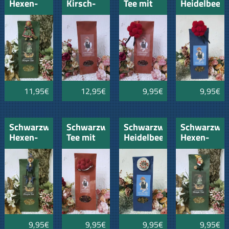
Hexen-
Kirsch-
Tee mit
Heidelbeer-
Tee mit
Tee
Bollenhut-
Mit
Hexenfigur
200gr
Klammer
Bollenhut
und
Klammer
Nadel
und
Nadel
11,95€
12,95€
9,95€
9,95€
Schwarzwälder
Schwarzwald-
Schwarzwälder
Schwarzwäl
Hexen-
Tee mit
Heidelbeer
Hexen-
Tee mit
Bollenhut
mit
Tee mit
Schlamperhexe
Schwarzwald
Schwarzwälder
kleiner
Kirschtorte
Hexe
9,95€
9,95€
9,95€
9,95€