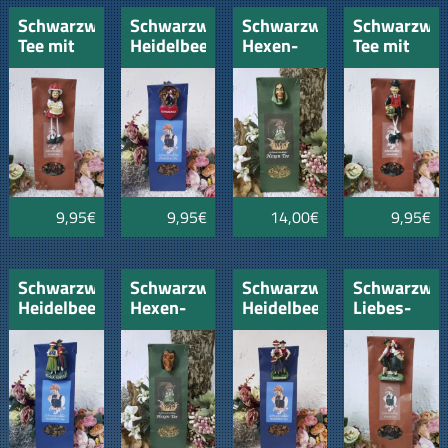
Schwarzwald-
Schwarzwälder
Schwarzwälder
Schwarzwal
Tee mit
Heidelbeer
Hexen-
Tee mit
Mariele
mit
Tee mit
Schwarzwäl
und
Liebes-
Hexenmäskle
Kirschtorte
Paar
2
9,95€
9,95€
14,00€
9,95€
Schwarzwälder
Schwarzwälder
Schwarzwälder
Schwarzwäl
Heidelbeer
Hexen-
Heidelbeer
Liebes-
mit
Tee mit
mit
Tee mit
Schwarzwaldpaar
Hexenmäskle
Schwarzwaldp-
Liebespaar
3
Paar