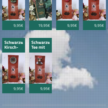
Teller-
Schwarzwal
9,95€
19,95€
9,95€
9,95€
Schwarzwälder
Schwarzwald-
Kirsch-
Tee mit
Tee
Schwarzwald-
100gr
Marie
mit
Teller-
Motiv-
Schwarzwaldpaar
9,95€
9,95€