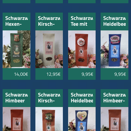
Schwarzwälder
Schwarzwälder
Schwarzwald-
Schwarzwäl
Hexen-
Kirsch-
Tee mit
Heidelbeer
Tee mit
Sanddorn-
Schwarzwälder
mit
Schwarzwald-
Tee
Kirschtorte
Schwarzwäl
Hexe
200gr
Kirsch-
Torte
14,00€
12,95€
9,95€
9,95€
Schwarzwälder
Schwarzwälder
Schwarzwälder
Schwarzwäl
Himbeer
Kirsch-
Heidelbeer
Himbeer-
Tee
Tee mit
mit Herz
Tee
100gr
Kuckucksuhr
neutral
200gr
1