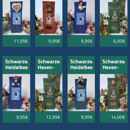
Herz und
Schwarzwälderin
100gr
Städtenamen
mit
Kirschtorte
11,95€
9,95€
9,95€
6,95€
Schwarzwälder
Schwarzwälder
Schwarzwälder
Schwarzwäl
Heidelbeer
Hexen-
Heidelbeer
Hexen-
mit
Tee
mit
Tee mit
Schwarzwälderin
200gr
Liebespaar
Hexen-
Mäskle 1
9,95€
12,95€
9,95€
14,00€