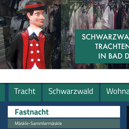
Tracht
Schwarzwald
Wohna
Geschenke
Fastnacht
Mäskle-Sammlermäskle