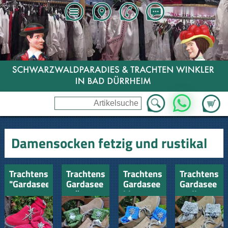
Zum Wa
WhatsApp
Damensocken fetzig und rustikal
Trachtensocken
Trachtensocke
Trachtensocke
Trachtenso
"Gardasee"
Gardasee
Gardasee
Gardasee
rot
grün
blau
meliert