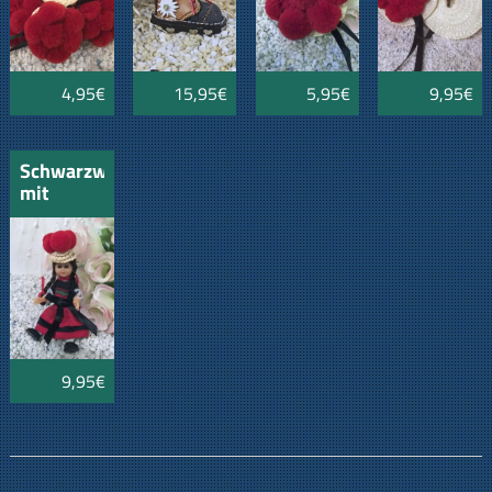
4,95€
15,95€
5,95€
9,95€
Schwarzwaldmädel
mit
Ansteckklammer
und
Nadel
9,95€