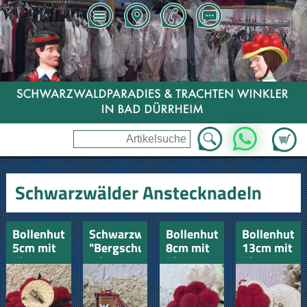
Zum Wa
WhatsApp
Schwarzwälder Anstecknadeln
Bollenhut
Schwarzwälder
Bollenhut
Bollenhut
5cm mit
"Bergschuh"
8cm mit
13cm mit
Klammer
mit
Klammer
Klammer
und
Klammer
mittig
und
Nadel
und
Nadel
Nadel
mittig